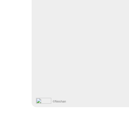
©Neshan