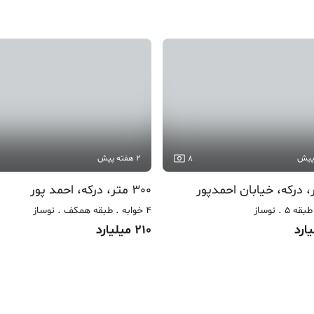
2 هفته پیش
8
300 متر، درکه، احمد پور
طبقه 5
نوساز
4 خوابه
طبقه همکف
نوساز
210 میلیارد