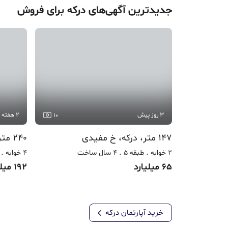
جدیدترین آگهی‌های
درکه
برای فروش
3 روز پیش
2 هفته پیش
10
147 متر، درکه، خ مفیدی
240 متر، درکه، خیابان احمدپور
2 خوابه
طبقه 5
4 سال ساخت
4 خوابه
65 میلیارد
192 میلیارد
خرید آپارتمان
درکه