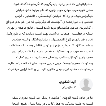
باخیابانهایی که نام بردید بایدبگویم که اگربخواهدگفته شود،
ضمن تاییدخوب بودن خیابانهایی که نام بردید دههاخیابان
دیگررانیزبایدنام برد که خیابان کوهسنگی ، کلاهدوز ، فرامرز
عباسی و... نیزازجمله ی آنهاست امادرگزارشی که من خواندم درواقع
، گرانترین مناطق مشهدنام برده شده است . خانم عاطفه از تهران
نیزکه درخواست راهنمایی داشتند بهتر است بدانند که دربلواروکیل
آباد ، خیابانهای فارغ التحصیران ، دندانپزشکان والبته خیابان
هاشمیه تانزدیک بلوارپیروزی ازبهترین نقاطی هست که میتوانید
نسبت به خرید جهت سکونت اقدام نمایید و البته دراینچنین
محیطهایی اگرمنزل حاشیه ی اصلی هم بخرید ، برای تجارت
وسکونت بسیارخوبست چون دراین محیط های که نام بردم علاوه
برسکونت ، مغازه نیزاجاره ی بالایی دارد .برای شما آرزوی موفقیت
آیدا شکوری
3 سال پیش
ما در جاده قدیم قوچان ( مشهد ) زندگی می کنیم پدرم پزشک
است به علت نزدیکی به محل کارش در بیمارستان رضوی اینجا