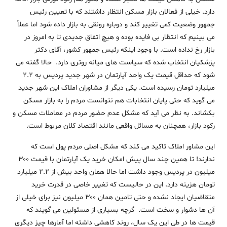
دارد. خیلی از فعالان بازار مسکن انتظار داشتند که با تعیین رئیس
جمهور وضعیت کمی تغییر کند و دوباره رونقی به بازار داده شود اما عملاً
می بینیم که انتظار بی فایده بوده و هیچ اتفاق جدیدی تا به امروز در
بازار رخ نداده است. با وجود اینکه رئیس جمهور کشور، آقای دکتر
پزشکیان انتخاب شده که سیاست های میانه روتری دارد. حالا گفته می
شود که حداقل قیمت یک واحد آپارتمان در شهر جدید پردیس به ۲.۲
میلیارد تومان رسیده است. یکی دیگر از مشاوران املاک این شهر جدید
می گوید که حتی پایان انتخابات هم نتوانست مردم را به بازار مسکن
بکشاند. به نظر می آید که مشکل عدم حضور مردم در معاملات مسکن و
رکود بازار، همچنان به مسائل واقعی مانند اقتصاد کلان مربوط است.
این مشاور املاک تاکید می کند که مشکل اصلی مردم پول است که
ندارند! تا همین چند سال پیش امکان خرید یک آپارتمان با قیمت ۳۰۰
میلیون در پردیس وجود داشت اما حالا همان واحد بیش از ۲.۲ میلیارد
تومان هزینه دارد. این در حالیست که تغییر خاصی در قدرت خرید
متقاضیان ایجاد نشده و حتی تامین همان ۳۰۰ میلیون نیز برای خیلی از
آن ها دشوار و سخت است. گرچه بسیاری از مسئولین می گویند که
قیمت ها در طی این یک سال، روند کاهشی داشته اما آمارها چیز دیگری