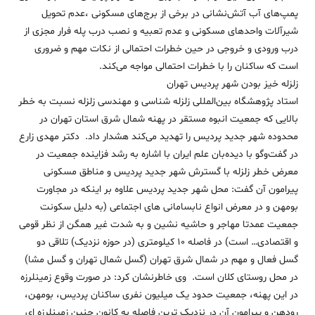
پمپ‌های آب آتش‌نشانی در برخی از برج‌های مسکونی ،عدم تحویل
شیرآلات واحدهای مسکونی و عدم تعبیه و نصب درب پله فرار مجزی از
درب ورودی و خروجی در حین خطرات احتمالی از نکات مهم و ضروری
است که ساکنان را با خطرات احتمالی مواجه می‌کند.
زلزله خیز بودن شهر پردیس تهران
استاد پژوهشگاه بین‌المللی زلزله شناسی و مهندسی زلزله نسبت به خطر
بالایی که جمعیت انبوه مستقر در پهنه شمال شرق استان تهران در
محدوده شهر جدید پردیس را تهدید می‌کند هشدار داد. دکتر مهدی زارع
در گفت‌و‌گو با دیده‌بان علم ایران با اشاره به رشد فزاینده جمعیت در
معرض خطر زلزله با گسترش شهر جدید پردیس و مناطق مسکونی
پیرامون آن گفت: محل شهر جدید پردیس علاوه بر اینکه در مجاورت
بومهن و در معرض انواع نابسامانی های اجتماعی (به دلیل سکونت
جمعیت عمدتا مهاجر و حاشیه نشین و به شدت غیر همگن از نظر قومی
و اقتصادی… است) در فاصله ۱۰ کیلومتری (در حوزه نزدیک) تلاقی دو
گسل فعال و مهم در شمال شرق تهران (گسل شمال تهران و گسل مشا)
در محل روستای کلان است. وی خاطرنشان کرد: در صورت وقوع زمینلرزه
در این پهنه، جمعیت حدود یک میلیون نفری ساکنان پردیس، بومهن،
رودهن و پیرامون آن در نزدیک ترین فاصله به کانون چنین زمینلرزه ای