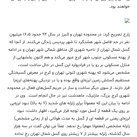
خواهند بود.
زارع تصریح کرد: در محدوده تهران و البرز در سال ۹۴ حدود ۱۶٫۵ میلیون
نفر در حد فاصل شهر هشتگرد تا شهر پردیس زندگی می‌کنند. از آنجا که
گسل شمال تهران از ناحیه شهری کل مناطق شمالی شهر تهران و در ادامه
از پهنه مسکونی جنوب شهر کرج عبور می‌کند و هم اکنون بخشهایی از
منازل مسکونی بر رو یا در فرادیواره این گسل در حال ساخت است،
مشخص می‌شود که پهنه شهری کنونی تهران و کرج در معرض گسیختگی
مستقیم گسلش زمین لرزه‌ای واقع بوده و یا در نزدیکی پهنه‌های لرزه‌زا
قرار دارند. از سوی دیگر ساخت و ساز در حریم گسل‌های فعال در محدوده
شهری کرج بزرگ، مارلیک، ماهدشت نیز در حال انجام است. وی در
ادامه با بیان این که معمولاً برای زلزله های شدید (۶ به بالا) نبود لرزه‌یی
بر روی یک قطعه از گسل مورد توجه قرار می‌گیرد، اظهار داشت: نبود
لرزه‌ای یعنی در قطعه ای از گسل به مدت طولانی (و از زمانی مشخص)
زلزله مشخصی (معمولا مهم) رخ ندهد. عملاً می توان گفت در سه هزار
سال گذشته، زلزله بیشتر از ۷ ریشتر روی گسل شمال تهران رخ نداده