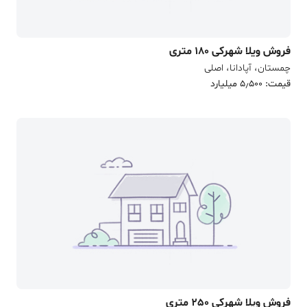
فروش ویلا شهرکی 180 متری
چمستان، آپادانا، اصلی
قیمت: 5٫500 میلیارد
فروش ویلا شهرکی 250 متری