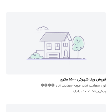
فروش ویلا شهرکی 1500 متری
نور، سعادت آباد، حومه سعادت آباد 🛑🛑🛑🛑
پیش‌پرداخت: 10 میلیارد