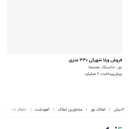
فروش ویلا شهرکی 330 متری
نور، حاجیکلا، همصفا
پیش‌پرداخت: 6 میلیارد
2نبش
املاک نور
مشاورین املاک
آهودشت
نیلوفر توانا (املاک