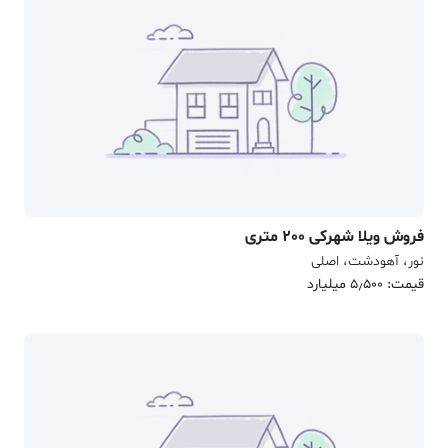
فروش ویلا شهرکی 200 متری
نور، آهودشت، اصلی
قیمت: 5٫500 میلیارد