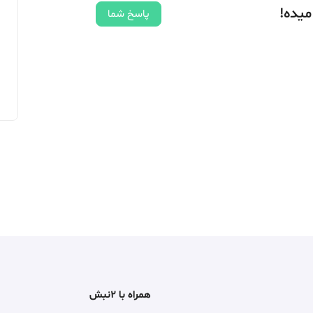
میده!
پاسخ شما
همراه با ۲نبش