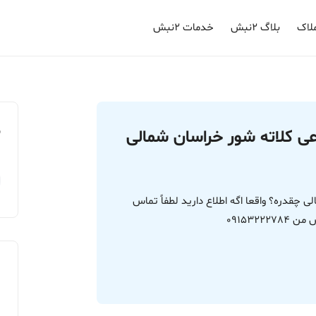
لاک
بلاگ ۲نبش
خدمات ۲نبش
م
ی کلاته شور خراسان شمالی
چقدره؟ واقعا اگه اطلاع دارید لطفاً تماس
091532