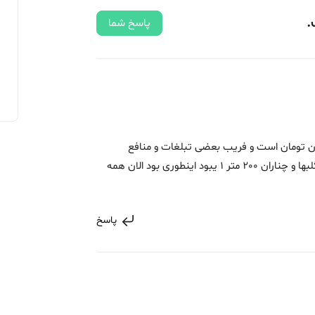
.
پاسخ شما
ل سرامایه گذاریدرمشهد 900میلیون تومان است و فریب بعضی تبلغات و منافع
شخصی و بزرگ نمایی نخورید اگر زمین های گلبها و چناران 200 متر 1 یبود اینطوری بود الان همه
پاسخ