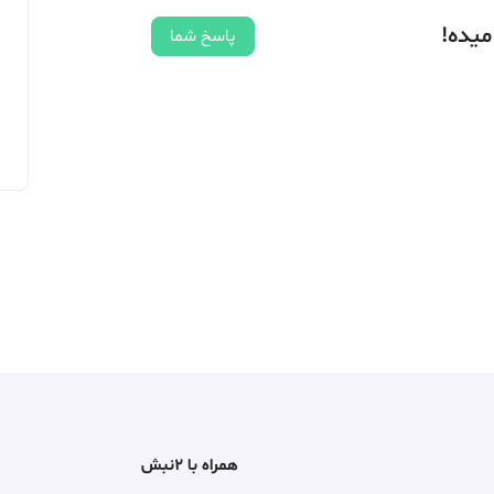
میده!
پاسخ شما
همراه با ۲نبش