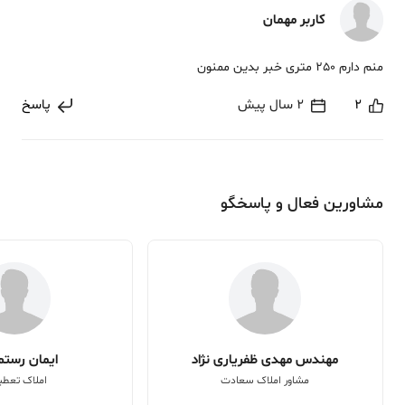
کاربر مهمان
منم دارم 250 متری خبر بدین ممنون
2
2 سال پیش
پاسخ
مشاورین فعال و پاسخگو
مهندس مهدی ظفریاری نژاد
ایمان رستم 
مشاور املاک سعادت
املاک تعطی