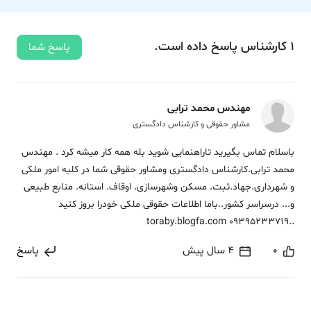
1
کارشناس
پاسخ
داده‌ است.
پاسخ شما
مهندس محمد ترابی
مشاور حقوقی و کارشناس دادگستری
باسلام تماس بگیرید تاراهنمایی شوید بله همه کار میشه کرد . مهندس
محمد ترابی.کارشناس دادگستری ومشاور حقوقی شما در کلیه امور ملکی
و شهرداری.جهاد.ثبت. مسکن وشهرسازی. اوقاف. استانه. منابع طبیعی
و... درسراسر کشور..باما اطلاعات حقوقی ملکی خودرا بروز کنید
..toraby.blogfa.com 09395233719
0
4 سال پیش
پاسخ