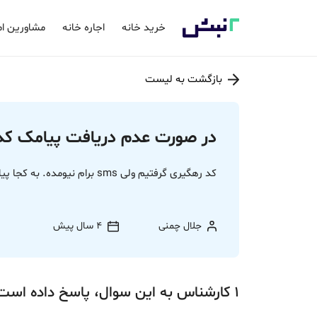
خرید خانه
اجاره خانه
مشاورین ام
بازگشت به لیست
در صورت عدم دریافت پیامک کد 
کد رهگیری گرفتیم ولی sms برام نیومده. به کجا پیام بدم؟
جلال چمنی
4 سال پیش
1
کارشناس
به این سوال،
پاسخ
داده‌ است