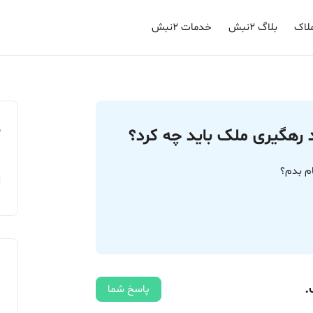
لاک
بلاگ ۲نبش
خدمات ۲نبش
م
رهگیری ملک باید چه کرد؟
.
پاسخ شما