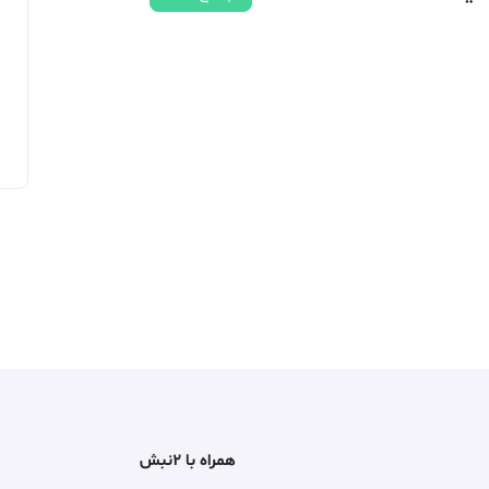
همراه با ۲نبش