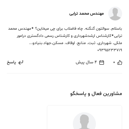
مهندس محمد ترابی
باسلام. سوالتون گنگنه. چاه فاضلاب برای چی میخاین؟ ٭مهندس محمد
ترابی٭کارشناس ارشدشهرداری و کارشناس رسمی دادگستری درامور
ملکی. شهرداری. ثبت. منابع. اوقاف. مسکن.جهاد.بنیادو...
09395233719
0
4 سال پیش
پاسخ
مشاورین فعال و پاسخگو