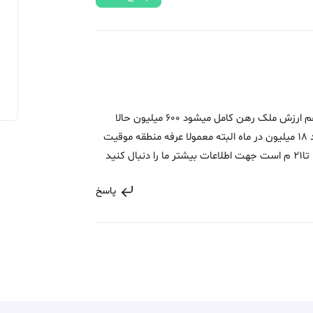
سلام معمولا از طریق فرمول 1 دهم تا 1 دواردهم ارزش ملک رهن کامل میشود 600 میلیون حالا
اجاره کامل هر 1 میسلون 30 هزارتوامن میشود 18 میلیون در ماه البته معمولا عرفه منطقه موقیت
پاسخ