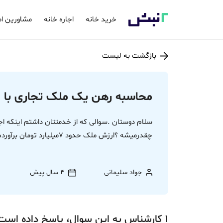
خرید خانه
اجاره خانه
مشاورین ام
بازگشت به لیست
محاسبه رهن یک ملک تجاری با قیمت ح
سلام دوستان .سوالی که از خدمتتان داشتم اینکه ا
چقدرمیشه ؟ارزش ملک حدود 7میلیارد تومان برآورده شده. ممنون میشم راهنمایی بفرمایید
جواد سلیمانی
4 سال پیش
1
کارشناس
به این سوال،
پاسخ
داده‌ است