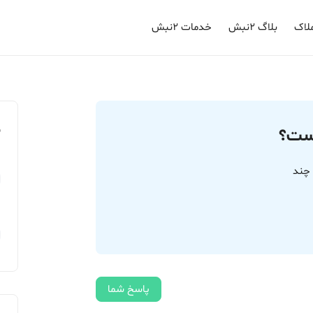
لاک
بلاگ ۲نبش
خدمات ۲نبش
م
است؟
 چند
پاسخ شما