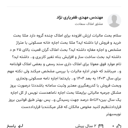
مهندس مهدی ظفریاری نژاد
مشاور املاک سعادت
سلام بحث مالیات ارزش افزوده برای املاک چنده گروه دارد مثلا بحث
خرید و فروش ایا داشته اید؟ مثلا بحث اجاره خانه مسکونی با متراژ
مشخص و اجاره مغازه داشته اید؟ بحث املاک گران قمیت بالای 25 م د
داشته اید بحث ساخت ساز و افزایش بناه تغیر کاربری و.. داشته اید؟
تام موارد فوق معولا برای املاک داری سند رسمی و بعضی املاک قولنامه
و.. میباشد که خودر اداره مالیات با بررسی مشخص میکند ولی نکته مهم
برای سال 1403 به بعد 1404 و.. بایدتما اجاره نامه مسکونی وتحاری
وبحث فروش با کدررهگیری معتبر وثبت سامانه باشددتا درصورت بروز
مشکل جرمیه مالیاتی برایمثلا بحث اجاره ناماهدست نویس از کل اجاره
یک سال بین20تا50 درصد جهت رسیدگی و.. پس بهتر طبق قوانین بروز
قراردادتنظیم کنید مخوص مالکان که فکر میکنندبا قرارداددست
نویسبهتر
0
2 سال پیش
پاسخ