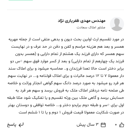
مهندس مهدی ظفریاری نژاد
مشاور املاک سعادت
در مورد تقسیم ارث اولین بحث دیون و بدهی متفی است از جمله مهریه
همسر و بعد هم هزینه مراسم و کفن و دفن در حد عرف و در نهایست
سهم همسر که دارای فرزند یک هشتم از تمام دارایی و (همسر بدون
فرزند یک چهارهم از تمام دارایی) و بعد از کسر موارد فوق سهم ÷س دو
برابر دختر است حالا تعدا فرزندان و.. محاسبه میشود و برای املاک سند
دار معمولا 7 تا 12 درصد مالیات و برای املاک قولنامه و... در نهایت سهم
هر فرد رو میشود به صورد درصد دانگ سهم گواهی انجثار وراثت و خلاصه
طی صلحه نامه دردفتر املاک ملک به فروش برسد و سهم هر فرد به
حسابش برسد و گاهی ملک بین ورثه تقسیم و یا تفکیک شود مثلا طبقه
اول برای ÷سر و طبقه دوم برایدو دختر و... خلاصه توافقی و دوستان بهتر
در صورت شکایت معمولا قیمت فروش 1 دوم و یا تا 1 ششم است
0
3 سال پیش
پاسخ