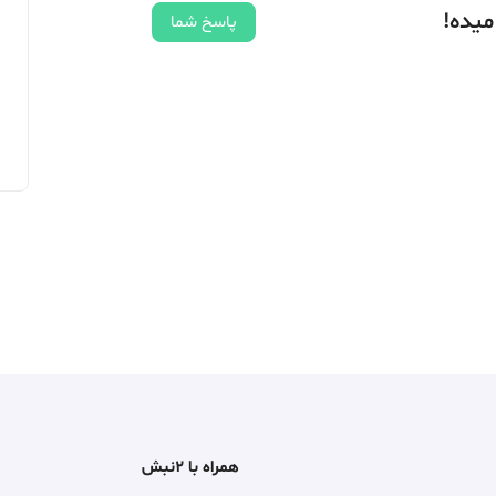
میده!
پاسخ شما
همراه با ۲نبش