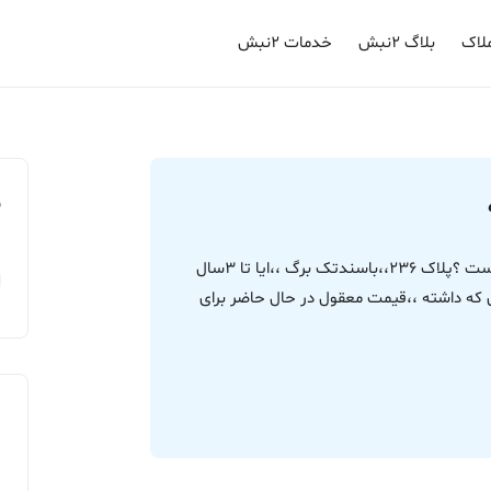
لاک
بلاگ ۲نبش
خدمات ۲نبش
م
سلام ،زمینهای جهاد فاز 1درمجموع قانونی و درست است ؟پلاک 236،،باسندتک برگ ،،ایا تا 3سال
 که داشته ،،قیمت معقول در حال حاضر برای