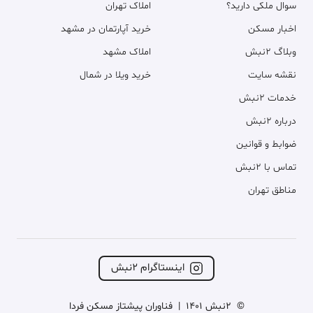
سوال ملکی دارید؟
املاک تهران
اخبار مسکن
خرید آپارتمان در مشهد
وبلاگ ۲نبش
املاک مشهد
نقشه سایت
خرید ویلا در شمال
خدمات ۲نبش
درباره ۲نبش
ضوابط و قوانین
تماس با ۲نبش
مناطق تهران
اینستاگرام ۲نبش
©
2نبش 1401
|
فناوران پیشتاز مسکن فردا