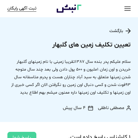
ثبت آگهی رایگان
بازگشت
تعیین تکلیف زمین های گلبهار
سلام علیکم پدر بنده سال 1387تقریبا زمینی با نام زمینهای گلبهار
خریدن و اون زمان 1ملیون و 500 پول دادن ولی بعد چند سال متوجه
شدن زمینها متعلق به سید آباد چناران هست و پدرم متاسفانه سال
93فوت شدن‌ و کسی دنبال اون زمین رو نگرفتن الان اگر کسی خبری از
اون زمینها و تکلیف اون زمینها داره ممنون میشم بهم اطلاع بدید
مصطفی ناطقی
4 سال پیش
1
کارشناس
پاسخ
داده‌ است.
پاسخ شما