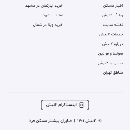
اخبار مسکن
خرید آپارتمان در مشهد
وبلاگ ۲نبش
املاک مشهد
نقشه سایت
خرید ویلا در شمال
خدمات ۲نبش
درباره ۲نبش
ضوابط و قوانین
تماس با ۲نبش
مناطق تهران
اینستاگرام ۲نبش
©
2نبش 1401
|
فناوران پیشتاز مسکن فردا