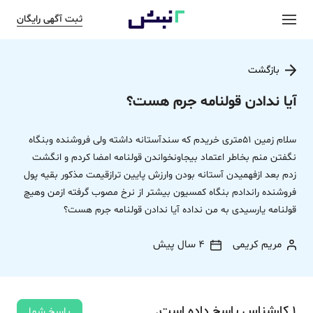
ثبت آگهی رایگان
بازگشت
آیا ندادن قولنامه جرم هست؟
سلام زمین 51متری خریدم که سندآستانه داشته ولی فروشنده وبنگاه
نگفتن منم بخاطر اعتماد بیجاونخواندن قولنامه امضا کردم و انگشت
زدم بعد ازفهمیدن آستانه بودن وارزش پایین ترازقیمت مذکور بقیه پول
فروشنده راندادم بنگاه کمسیون بیشتر از نرخ مصوب گرفته ازمن وهیچ
قولنامه یارسیدی به من نداده آیا ندادن قولنامه جرم هست؟
مریم کریمی
4 سال پیش
1
کارشناس
پاسخ
داده‌ است.
پاسخ شما