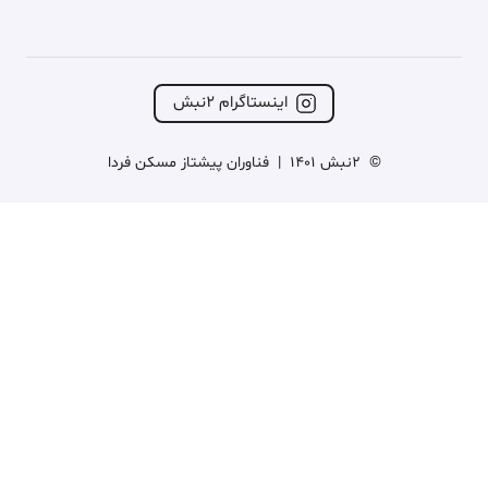
اینستاگرام ۲نبش
©
2نبش 1401
|
فناوران پیشتاز مسکن فردا