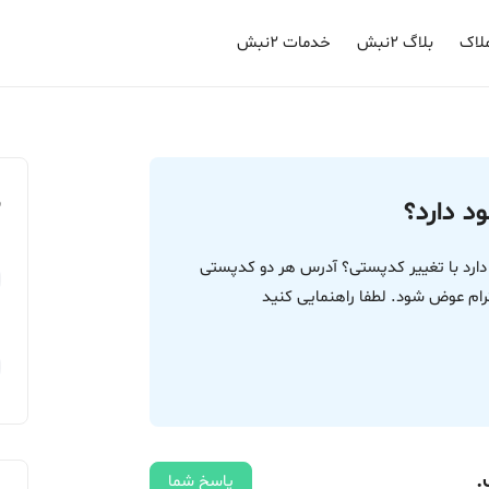
لاک
بلاگ ۲نبش
خدمات ۲نبش
م
د دارد؟
دارد با تغییر کدپستی؟ آدرس هر دو کدپستی
م عوض شود. لطفا راهنمایی کنید
.
پاسخ شما