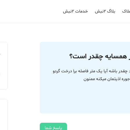
لاک
بلاگ ۲نبش
خدمات ۲نبش
م
ر همسایه چقدر است؟
چقدر باشه آیا یک متر فاصله برا درخت گردو
وره اذیتمان میکنه ممنون
پاسخ شما