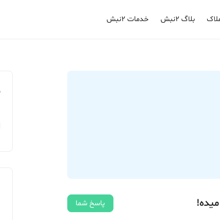
لاک
بلاگ ۲نبش
خدمات ۲نبش
م
میده!
پاسخ شما