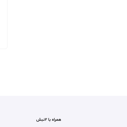
همراه با ۲نبش