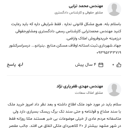
مهندس محمد ترابی
مشاور حقوقی و کارشناس دادگستری
باسلام بله. هیچ مشکل قانونی نداره . فقط شرایطی داره که باید رعایت
کنید مهندس محمدترابی کارشناس رسمی دادگستری ومشاورحقوقی
درزمینه خریدوفروش املاک واراضی.
جهاد.شهرداری.ثبت.استانه.اوقاف.مسکن.منابع .بنیادو... درسراسرکشور
09395233719
0
4 سال پیش
پاسخ
مهندس مهدی ظفریاری نژاد
مشاور املاک سعادت
سلام باید در مورد خود ملک اطلاع داشته و بعد نظر داد امروز خرید ملک
با سند مشاع و قولنامه و حتی سند تک برگ ریسک بسیاری دارد ولی
متاسفانه مردم عادی از خیلی موضوعات بی خبر هستند مثلا روزانه فقط
در شهر مشهد بیشتر از 20 کلاهبردای ملکی اتفاق می افتد. جالب مقصر