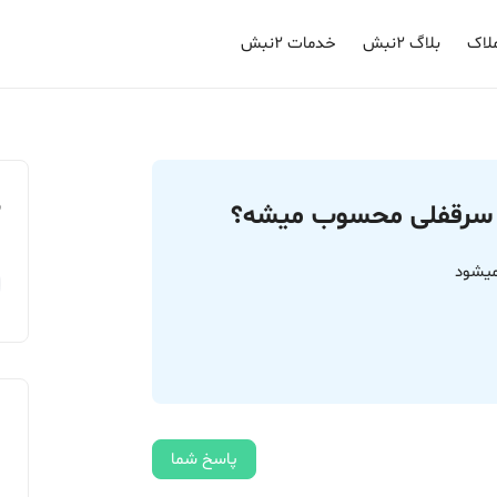
لاک
بلاگ ۲نبش
خدمات ۲نبش
م
ره، سرقفلی محسوب میشه؟
میشود
پاسخ شما