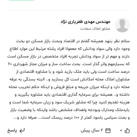
مهندس مهدی ظفریاری نژاد
مشاور املاک سعادت
سلام نظر بنهد همیشه گفتم در اقتصاد وبحث بازار مسکن دو بحث
وجود دارد والی سواد ودانش که معمولا افراد رشته مرتبط این موارد اطلاع
دارند و مهم تر از سواد ودانش تجربه افراد متخصص در بازار مسکن است
که بسیارمهم واثر گذار است. بحث ساخت ساز و میزان مجاز شهرداری 60
درصد ساخت است ولی باید ملک بازید شود و با مشاوره اقتصادی از
مشاوران املاک محله امکانش است کل بسازید و.. البته بستگی به عرفه
محله دارد و اینکه میزان جریمه و مبلغ فروش و اینکه حکم تخریب محله
داشته و.. همیشه برای سرمایه گذاری اقتصادی باید مشاوره بگیرید و
هزینه تقدیم کنید چرا که مشاور شریک سود و زیان سرمایه شما است و
بایدملک ومدارک وبودجه واهداف مشخص باشد واینکه با وضعیت بازار
و بحث سیاسی باسود کمتر از 100 درصد ریسک است... صرفه دارد و...
0
2 سال پیش
پاسخ