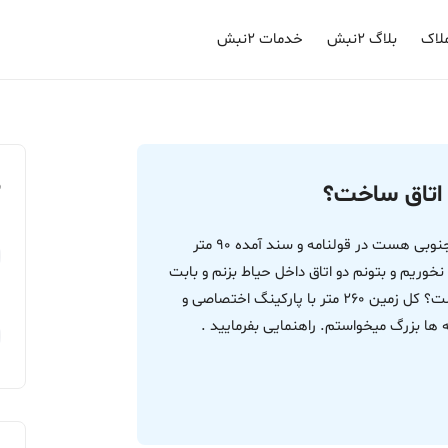
لاک
بلاگ ۲نبش
خدمات ۲نبش
م
 اتاق ساخت؟
سلام من طبقه همکف از یک ساختمان 3 واحدی و جنوبی هست در قولنامه و سند آمده 90 متر
ریم و بتونم دو اتاق داخل حیاط بزنم و بابت
هزینه شهرداری و غیره؟ اگر قانونی باشد مشکلی نیست؟ کل زمین 260 متر با پارکینگ اختصاصی و