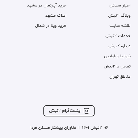
اخبار مسکن
خرید آپارتمان در مشهد
وبلاگ ۲نبش
املاک مشهد
نقشه سایت
خرید ویلا در شمال
خدمات ۲نبش
درباره ۲نبش
ضوابط و قوانین
تماس با ۲نبش
مناطق تهران
اینستاگرام ۲نبش
©
2نبش 1401
|
فناوران پیشتاز مسکن فردا