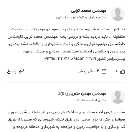
مهندس محمد ترابی
مشاور حقوقی و کارشناس دادگستری
باسلام . بسته به شهرومنطقه و کاربری مصوب و موجودتون و مساحت
متفاوته .. باید بازدید بشه و بررسی بشه .مهندس محمد ترابی کارشناس
دادگستری درامورحقوقی.و ملکی و ثبت و شهرداری.و اوقاف.نقشه برداری.
پیداکردن و جانمایی اسناد و استانقدس ومنابع و مسکن وجهاد
و..درسراسر کشور 09155233719..09395233719
0
4 سال پیش
پاسخ
مهندس مهدی ظفریاری نژاد
مشاور املاک سعادت
سلام و عرض ادب سلام برای ساخت هر زمین در هر نقطه از شهر مجوز و
ضوابط و حتی کاربری خاصی دارد طبق نقشه شهرسازی که معمولا از طریق
کد نوسازی و یا موقعیت زمین و مراجعه به شهرداری منطقه مربوطه و