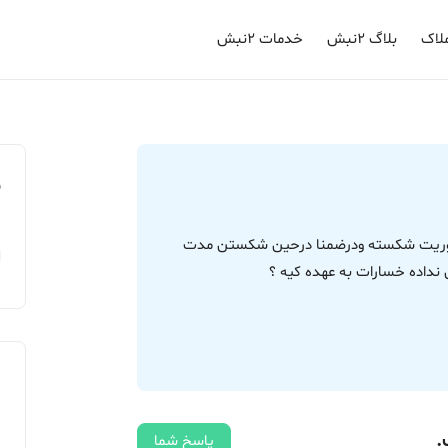
لاک
بلاگ ۲نبش
خدمات ۲نبش
م
سکوریت شکسته ودرضمنا درحین شکستن مدت
نداده خسارات به عهده کیه ؟
.
پاسخ شما