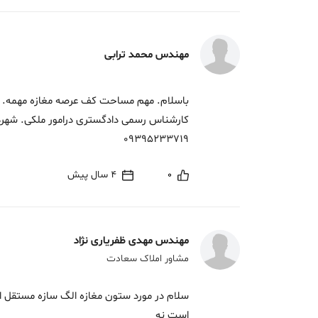
مهندس محمد ترابی
باسلام. مهم مساحت کف عرصه مغازه مهمه.
کارشناس رسمی دادگستری درامور ملکی. شهردا
09395233719
0
4 سال پیش
مهندس مهدی ظفریاری نژاد
مشاور املاک سعادت
سلام در مورد ستون مغازه الگ سازه مستقل اس
است نه