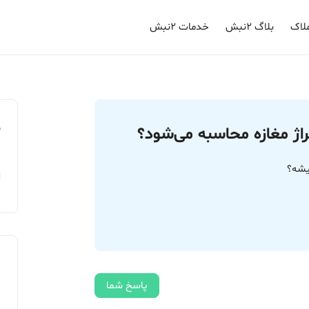
لاک
بلاگ ۲نبش
خدمات ۲نبش
م
راژ مغازه محاسبه می‌شود؟
یشه؟
پاسخ شما