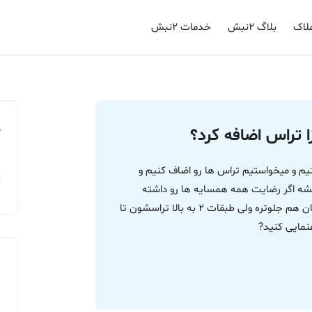
لاک
بلاگ ۲نبش
خدمات ۲نبش
م
ا تراس اضافه کرد؟
ک واحد هستیم و میخواستیم تراس ها رو اضاف کنیم و
میشه اگر رضایت همه همسایه ها رو داشته
باشیم؟ طبقه 1 تراسش خیلی بزرگه و از نمای ساختمان هم جلوتره ولی طبقات 2 به بالا تراسشون تا
مایی کنید?