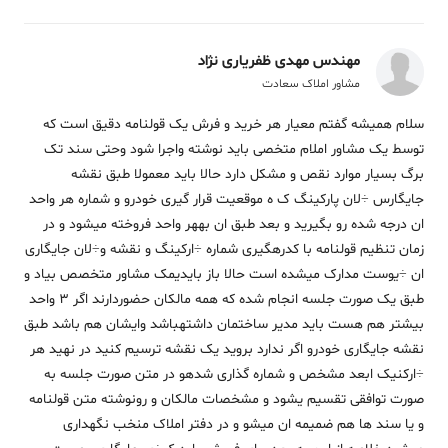
مهندس مهدی ظفریاری نژاد
مشاور املاک سعادت
سلام همیشه گفتم معیار هر خرید و فرش یک قولنامه دقیق است که
توسط یک مشاور املام متخصی باید نوشته واجرا شود وحتی سند تک
برگ بسیار موارد نقص و مشکل دارد حالا باید معمولا طبق نقشه
جایگارس ÷لان پارکینگ ک ه موقعیت قرار گیری خودرو و شماره هر واحد
ان درجه شده رو بگیرید و بعد طبق ان بههر واحد فروخته میشود و در
زمان تنظیم قولنامه با کدرهگیری شماره ÷ارکینگ و نقشه و÷لان جایگاری
ان ÷یوست مدارک میشده است حالا باز بایدیمک مشاور متخصص بیاد و
طبق یک صورت جلسه انجام شده که همه مالکان حضوردارند اگر 3 واحد
بیشتر هم هست باید مدیر ساختمان داشتهباشد وایشان هم باشد طبق
نقشه جایگاری خودرو اگر ندارد بروید یک نقشه ترسیم کنید در نهید هر
÷ارکنیک ابعد مشخص و شماره گذاری شدهو در متن صورت جلسه به
صورت توافقی تقسیم یشود و مشخصات مالکان و رونوشته متن قولنامه
و یا سند ها هم ضمیمه ان میشو و در دفتر املاک منخب نگهداری