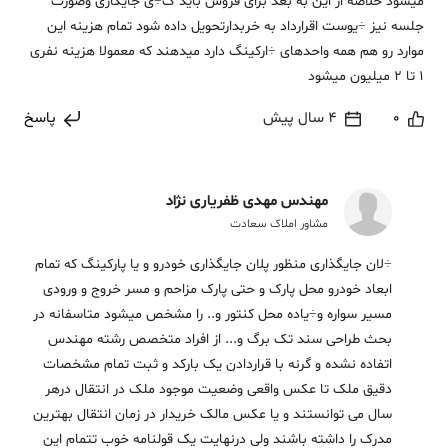
میشود خلاصه از این به بعد برای فروش باید ک÷ی جایگاری وصورت
جلسه نیز ÷یوست اقرارداد به خربدارتحویل داده شود تمام هزینه این
موارد رو هم همه واحدهای ÷ارکینگ دارد میدهند که معمولا هزینه نفری
1 تا 2 میلیون میشود
0
4 سال پیش
پاسخ
مهندس مهدی ظفریاری نژاد
مشاور املاک سعادت
÷لان جایگذاری منظور پلان جایگذاری خودرو و یا پارکینگ که تمام
ابعاد خودرو محل پارک و حتی پارک مزاحم و مسر خروج و ورودی
مسیر سواره و÷یاده محل کنتور و.. را مشخص میشود متاسفانه در
بحث طراحی سند تک برگ و... از افراد متخصص رشته مهندس
اتفاده نشده و گرنه با قراردادن یک بارکد و ثبت تمام مشخصات
دقیق ملک تا عکس واقعی وضعیت موجود ملک در انتقال درهر
سال می توانستند و یا عکس مالک خریدار در زمان انتقال بهترین
مدرک را داشته باشند ولی درنهایت یک قولنامه خوب تتمام این