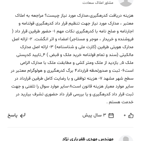
مشاور املاک سعادت
هزینه دریافت کدرهگیری،مدارک مورد نیاز چیست؟ مراجعه به املاک
معتبر ، مدارک مورد نیاز جهت تنظیم قرار داد کدرهگیری قولنامه و
اجارنامه و صلح نامه با کدرهگیری نکات مهم 1- حضور طرفین قرار داد (
فروشنده و خریدار ، موجر و مستاجر) امضاء و اثر انگشت. 2- ارائه اصل
مدارک هویتی طرفین (کارت ملی و شناسنامه) 3- ارائه اصل مدارک
مالکیتی (سند و تمام قولنامه خرید ملک و قبض ) 4_تایید کدپستی
ملک 5_ بازدید از ملک ومتر کشی و مطابقت ملک با مدارک الزامی
است6- ثبت و صدورلحظه قرارداد4 برگ کدرهگیری و هولوگرام معتبر در
سطح شهر مشهد 7- هزینه توافقی و با رضایت کامل طرفین قرارداد در
سایر موارد معیار هزینه قانون است8-سایر موارد سوال را تلفنی و جهت
ثبت قرار داد کدرهگیری و یا بررسی قرار داد حضوری تشرف بیارید در
خدمت هستم .
0
3 سال پیش
پاسخ
مهندس مهدی ظفریاری نژاد