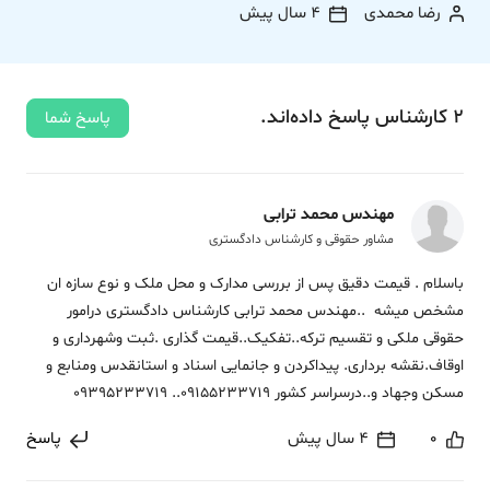
رضا محمدی
4 سال پیش
2
کارشناس
پاسخ
داده‌اند.
پاسخ شما
مهندس محمد ترابی
مشاور حقوقی و کارشناس دادگستری
باسلام . قیمت دقیق پس از بررسی مدارک و محل ملک و نوع سازه ان
مشخص میشه ..مهندس محمد ترابی کارشناس دادگستری درامور
حقوقی ملکی و تقسیم ترکه..تفکیک..قیمت گذاری .ثبت وشهرداری و
اوقاف.نقشه برداری. پیداکردن و جانمایی اسناد و استانقدس ومنابع و
مسکن وجهاد و..درسراسر کشور 09155233719.. 09395233719
0
4 سال پیش
پاسخ