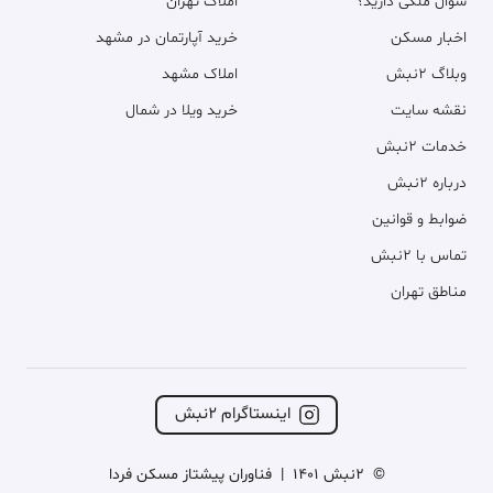
سوال ملکی دارید؟
املاک تهران
اخبار مسکن
خرید آپارتمان در مشهد
وبلاگ ۲نبش
املاک مشهد
نقشه سایت
خرید ویلا در شمال
خدمات ۲نبش
درباره ۲نبش
ضوابط و قوانین
تماس با ۲نبش
مناطق تهران
اینستاگرام ۲نبش
©
2نبش 1401
|
فناوران پیشتاز مسکن فردا