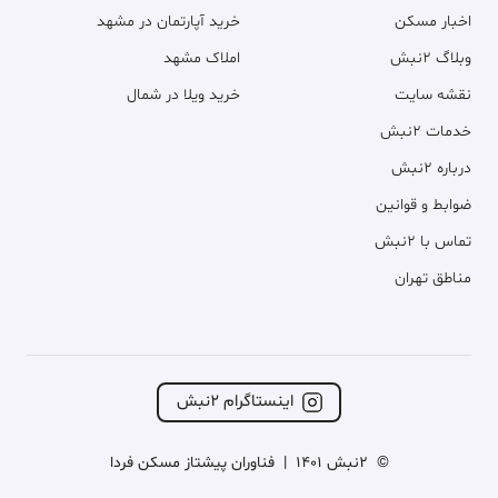
اخبار مسکن
خرید آپارتمان در مشهد
وبلاگ ۲نبش
املاک مشهد
نقشه سایت
خرید ویلا در شمال
خدمات ۲نبش
درباره ۲نبش
ضوابط و قوانین
تماس با ۲نبش
مناطق تهران
اینستاگرام ۲نبش
©
2نبش 1401
|
فناوران پیشتاز مسکن فردا