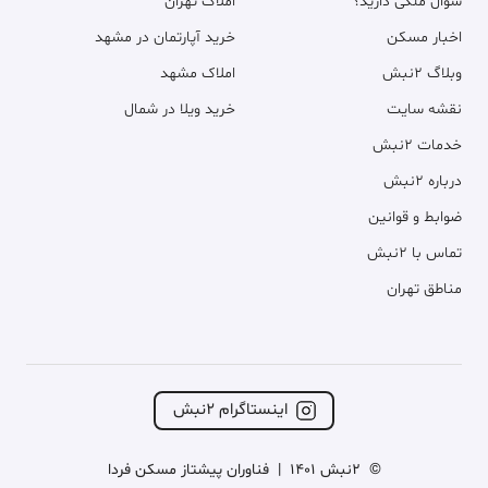
سوال ملکی دارید؟
املاک تهران
اخبار مسکن
خرید آپارتمان در مشهد
وبلاگ ۲نبش
املاک مشهد
نقشه سایت
خرید ویلا در شمال
خدمات ۲نبش
درباره ۲نبش
ضوابط و قوانین
تماس با ۲نبش
مناطق تهران
اینستاگرام ۲نبش
©
2نبش 1401
|
فناوران پیشتاز مسکن فردا