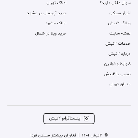
سوال ملکی دارید؟
املاک تهران
اخبار مسکن
خرید آپارتمان در مشهد
وبلاگ ۲نبش
املاک مشهد
نقشه سایت
خرید ویلا در شمال
خدمات ۲نبش
درباره ۲نبش
ضوابط و قوانین
تماس با ۲نبش
مناطق تهران
اینستاگرام ۲نبش
©
2نبش 1401
|
فناوران پیشتاز مسکن فردا