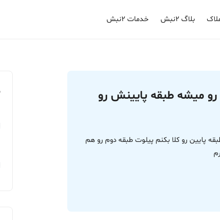
لاک
بلاگ ۲نبش
خدمات ۲نبش
م
رو میشه طبقه پایینش رو
قه پایین رو کلا بکنم پیلوت طبقه دوم رو هم
م