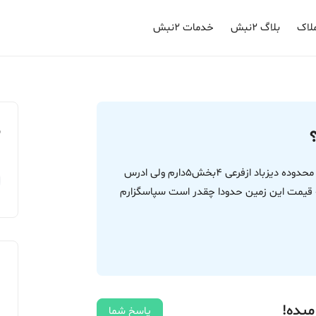
لاک
بلاگ ۲نبش
خدمات ۲نبش
م
سلام من یک زمین مزروعی سند شش دانگ واقع در محدوده دیزباد ازفرعی 4بخش5دارم ولی ادرس
 قیمت این زمین حدودا چقدر است سپاسگزارم
میده!
پاسخ شما