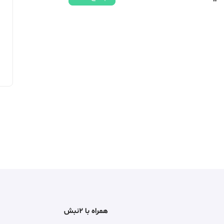
همراه با ۲نبش