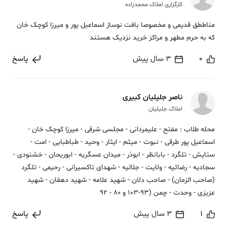
کارگزاری املاک محمدزاده
مناططق قدیمی و مخصوصا بافت نوساز اسماعیل پور و میرزا کوچک خان
که به حرم مطهر و مراکز خرید نزدیک هستند
0
3 سال پیش
پاسخ
ناصر جلیلیان کبیری
املاک جلیلیان
محله طلاب : مفتح - علیمردانی - مجلسی شرقی - میرزا کوچک خان -
اسماعیل پور طرقی - نبوت - میثم - ایثار - وحید - طباطبایی - امت -
ستایش - تلگرد - بابانظر - ابوذر - میدان عسگریه - ابوریحان - خشنودی -
سجادیه - رضائیه - ولایت - جلالیه - شهدای تاکسیرانی - رحیمی - تلگرد
(صاحب الزمان) - صاحب دلان - شهید علامه - شهید دهقان - شهید
عزیزی - وحدت - چمن (93-103 و 80 - 92
1
3 سال پیش
پاسخ