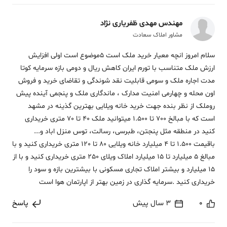
مهندس مهدی ظفریاری نژاد
مشاور املاک سعادت
سلام امروز انچه معیار خرید ملک است 5موضوع است اولی افزایش
ارزش ملک متناسب با تورم ایران کاهش ریال و دومی بازه سرمایه کوتا
مدت اجاره ملک و سومی قابلیت نقد شوندگی و تقاضای خرید و فروش
اون محله و چهارمی امنیت مدارک ، ماندگاری ملک و پنجمی آینده پیش
روملک از نظر بنده جهت خرید خانه ویلایی بهترین گذینه در مشهد
است که با مبالخ 700 تا 1.500 میتوانید ملک 40 تا 70 متری خریداری
کنید در منطقه مثل پنجتن، طبرسی، رسالت، توس منزل اباد و...
باقیمت 1.500 تا 4 میلیارد خانه ویلایی 80 تا 120 متری خریداری کنید و با
مبالغ 5 میلیارد تا 15 میلیارد املاک ویلای 250 متری خریداری کنید و با از
15 میلیارد و بیشتر املاک تجاری مسکونی با بیشترین بازه و سود را
خریداری کنید .سرمایه گذاری در زمین بهتر از اپارتمان هوا است
0
3 سال پیش
پاسخ