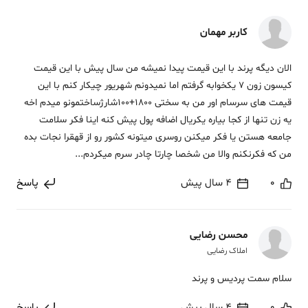
کاربر مهمان
الان دیگه پرند با این قیمت پیدا نمیشه من سال پیش با این قیمت
کیسون زون 7 یکخوابه گرفتم اما نمیدونم شهریور چیکار کنم با این
قیمت های سرسام اور من به سختی 1800+100شارژساختمونو میدم اخه
یه زن تنها از کجا بیاره یکریال اضافه پول پیش کنه اینا فکر سلامت
جامعه هستن یا فکر میکنن روسری میتونه کشور رو از قهقرا نجات بده
من که فکرنکنم والا من شخصا چارتا چادر سرم میکردم...
0
4 سال پیش
پاسخ
محسن رضایی
املاک رضایی
سلام سمت پردیس و پرند
0
4 سال پیش
پاسخ