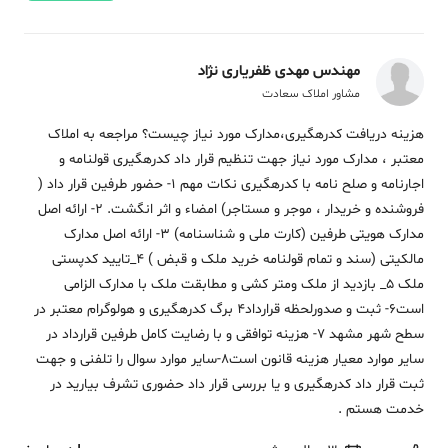
مهندس مهدی ظفریاری نژاد
مشاور املاک سعادت
هزینه دریافت کدرهگیری،مدارک مورد نیاز چیست؟ مراجعه به املاک
معتبر ، مدارک مورد نیاز جهت تنظیم قرار داد کدرهگیری قولنامه و
اجارنامه و صلح نامه با کدرهگیری نکات مهم 1- حضور طرفین قرار داد (
فروشنده و خریدار ، موجر و مستاجر) امضاء و اثر انگشت. 2- ارائه اصل
مدارک هویتی طرفین (کارت ملی و شناسنامه) 3- ارائه اصل مدارک
مالکیتی (سند و تمام قولنامه خرید ملک و قبض ) 4_تایید کدپستی
ملک 5_ بازدید از ملک ومتر کشی و مطابقت ملک با مدارک الزامی
است6- ثبت و صدورلحظه قرارداد4 برگ کدرهگیری و هولوگرام معتبر در
سطح شهر مشهد 7- هزینه توافقی و با رضایت کامل طرفین قرارداد در
سایر موارد معیار هزینه قانون است8-سایر موارد سوال را تلفنی و جهت
ثبت قرار داد کدرهگیری و یا بررسی قرار داد حضوری تشرف بیارید در
خدمت هستم .