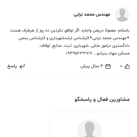
مهندس محمد ترابی
باسلام. معمولا دررهن واجاره. اگر توافق نکردین ده روز از هرطرف هست
٭مهندس محمد ترابی٭کارشناس ارشدشهرداری و کارشناس رسمی
دادگستری درامور ملکی. شهرداری. ثبت. منابع. اوقاف.
مسکن.جهاد.بنیادو... 09395233719
0
4 سال پیش
پاسخ
مشاورین فعال و پاسخگو