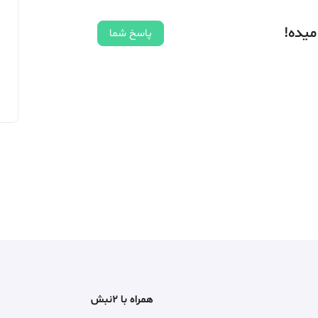
میده!
پاسخ شما
همراه با ۲نبش