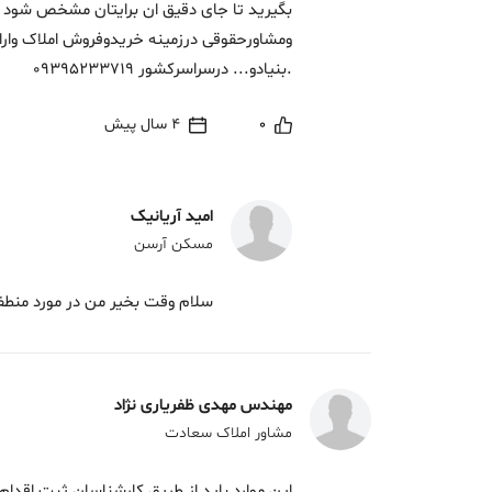
بگیرید تا جای دقیق ان برایتان مشخص شود
ومشاورحقوقی درزمینه خریدوفروش املاک وار
.بنیادو... درسراسرکشور 09395233719
0
4 سال پیش
امید آریانیک
مسکن آرسن
سلام وقت بخیر من در مورد منط
مهندس مهدی ظفریاری نژاد
مشاور املاک سعادت
این موارد باید از طریق کارشناسان ثبت اق