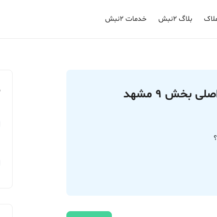
لاک
بلاگ ۲نبش
خدمات ۲نبش
م
موقعیت پلاک 1805 فرعی از 24 اصلی بخش 9 مشهد