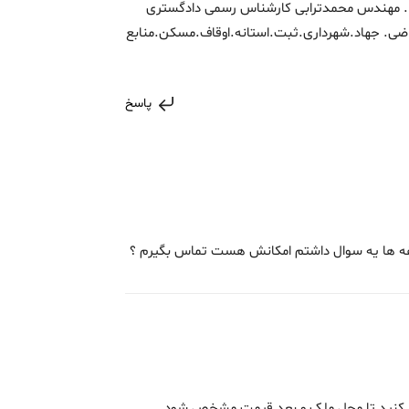
 . مهندس محمدترابی کارشناس رسمی دادگستری
اضی. جهاد.شهرداری.ثبت.استانه.اوقاف.مسکن.منابع
پاسخ
فه ها یه سوال داشتم امکانش هست تماس بگیرم ؟
دام کنید تا محل ملک و بعد قیمت مشخص شود