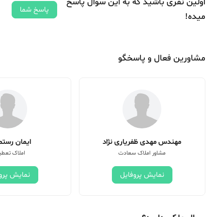
اولین نفری باشید که به این سوال پاسخ
پاسخ شما
میده!
مشاورین فعال و پاسخگو
مهندس مهدی ظفریاری نژاد
ایمان رستم 
مشاور املاک سعادت
املاک تعطی
نمایش پروفایل
نمایش پرو